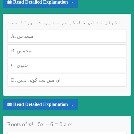
📖 Read Detailed Explanation →
اقبال نے کس صنف کو سب سے زیادہ برتا ہے ؟
A.
مسد س
B.
مخمس
C.
مثنوی
D.
ان میں سے کوئی نہیں
📖 Read Detailed Explanation →
Roots of x² - 5x + 6 = 0 are: