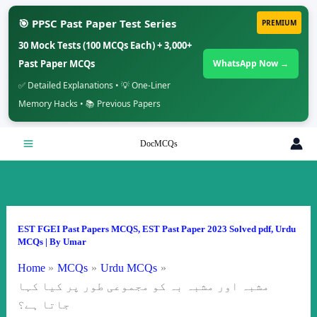
🎯 PPSC Past Paper Test Series
PREMIUM
30 Mock Tests (100 MCQs Each) + 3,000+
Past Paper MCQs
WhatsApp Now →
✅ Detailed Explanations • 💡 One-Liner
Memory Hacks • 📚 Previous Papers
Skip
DocMCQs
to
content
EST FGEI Past Papers MCQS
,
EST Past Paper 2023 Solved pdf
,
Urdu
MCQs
| By
Umar
Home
MCQs
Urdu MCQs
مشبہ اور مشبہ بہ کو مجموعی طور پر کیا کہا
جاتا ہے؟