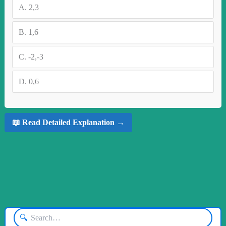
A.
2,3
B.
1,6
C.
-2,-3
D.
0,6
📖 Read Detailed Explanation →
🔍