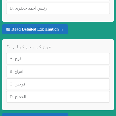
D.
رئیس احمد جعفری
📖 Read Detailed Explanation →
فوج کی جمع کیا ہے؟
A.
فوج
B.
افواج
C.
فوجیں
D.
الحجاج